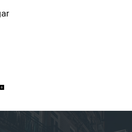
gar
0