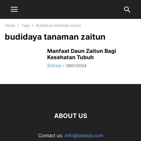
Home
Tags
Budidaya tanaman zaitun
budidaya tanaman zaitun
Manfaat Daun Zaitun Bagi
Kesehatan Tubuh
Bebeja
-
29/01/2024
ABOUT US
Contact us:
info@bebeja.com