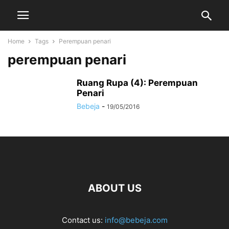
Home
Tags
Perempuan penari
perempuan penari
Ruang Rupa (4): Perempuan
Penari
Bebeja
-
19/05/2016
ABOUT US
Contact us:
info@bebeja.com