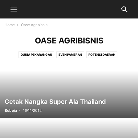
Home
Oase Agribisnis
OASE AGRIBISNIS
DUNIA PEKARANGAN
EVEN PAMERAN
POTENSI DAERAH
TAMAN & LANSEKAP
UMUM
Cetak Nangka Super Ala Thailand
Bebeja
-
16/11/2012