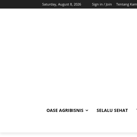
Saturday, August 8, 2026
Sign in / Join
Tentang Kam
OASE AGRIBISNIS
SELALU SEHAT