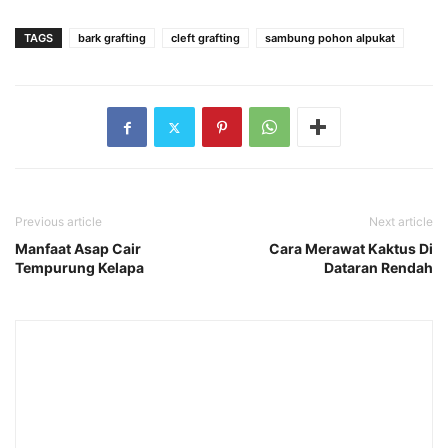
TAGS
bark grafting
cleft grafting
sambung pohon alpukat
Previous article
Next article
Manfaat Asap Cair
Cara Merawat Kaktus Di
Tempurung Kelapa
Dataran Rendah