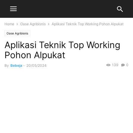
Home
Oase Agribisnis
Aplikasi Teknik Top Working Pohon Alpukat
Oase Agribisnis
Aplikasi Teknik Top Working
Pohon Alpukat
139
0
By
Bebeja
-
20/05/2024