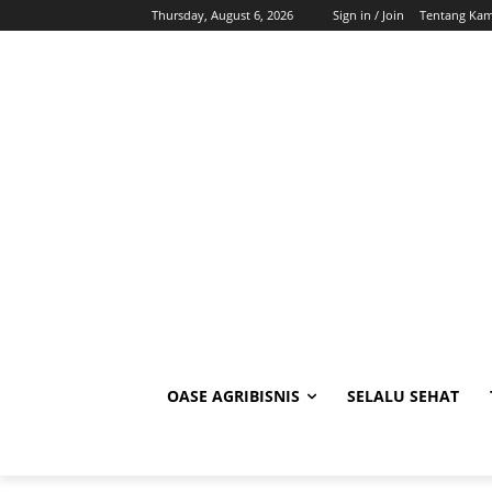
Thursday, August 6, 2026
Sign in / Join
Tentang Kam
OASE AGRIBISNIS
SELALU SEHAT