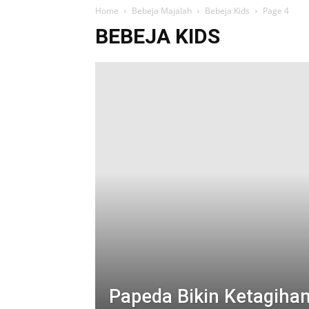
Home
Bebeja Majalah
Bebeja Kids
Page 4
BEBEJA KIDS
Papeda Bikin Ketagiha