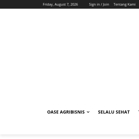
Friday, August 7, 2026
Sign in / Join
Tentang Kami
OASE AGRIBISNIS
SELALU SEHAT