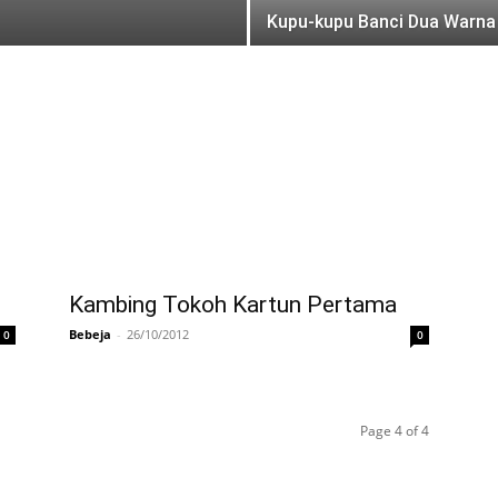
Kupu-kupu Banci Dua Warna
Kambing Tokoh Kartun Pertama
Bebeja
-
26/10/2012
0
0
Page 4 of 4