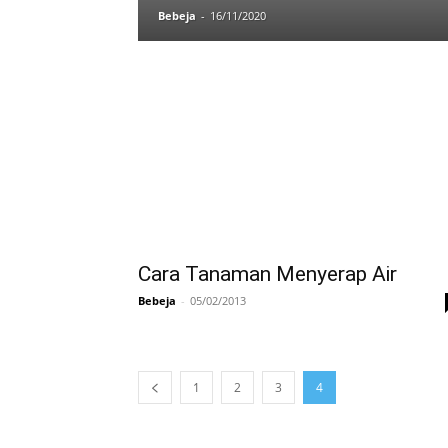
Bebeja
-
16/11/2020
Cara Tanaman Menyerap Air
Bebeja
-
05/02/2013
1
2
3
4