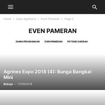
Home
Oase Agribisnis
Even Pameran
Page 2
EVEN PAMERAN
DUNIA PEKARANGAN
EVEN PAMERAN
POTENSI DAERAH
TAMAN & LANSEKAP
UMUM
Agrinex Expo 2018 (4): Bunga Bangkai
Mini
Bebeja
-
11/09/2018