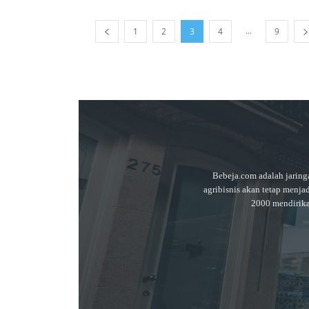
...
1
2
3
4
9
Bebeja.com adalah jaring
agribisnis akan tetap menja
2000 mendirik