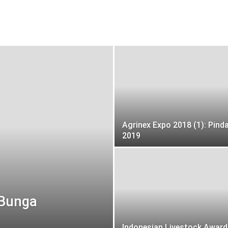
Agrinex Expo 2018 (1): Pind
2019
 Bunga
Indonesian Livestock Award