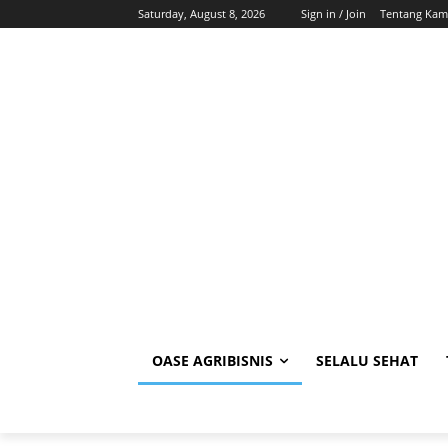
Saturday, August 8, 2026
Sign in / Join
Tentang Kam
OASE AGRIBISNIS
SELALU SEHAT