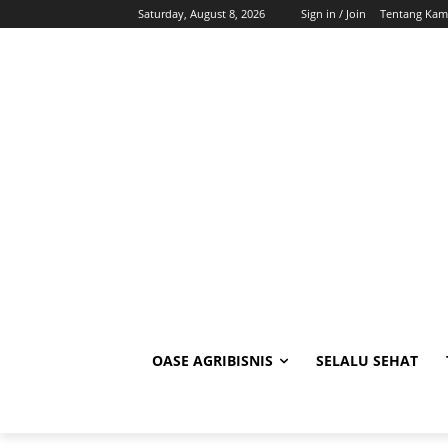
Saturday, August 8, 2026
Sign in / Join
Tentang Kam
OASE AGRIBISNIS
SELALU SEHAT