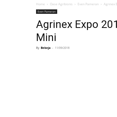
Home
Oase Agribisnis
Even Pameran
Agrinex 
Even Pameran
Agrinex Expo 201
Mini
By
Bebeja
-
11/09/2018