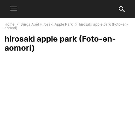
Home
Surga Apel Hirosaki Apple Park
hirosaki apple park (Foto-en-
aomori)
hirosaki apple park (Foto-en-
aomori)