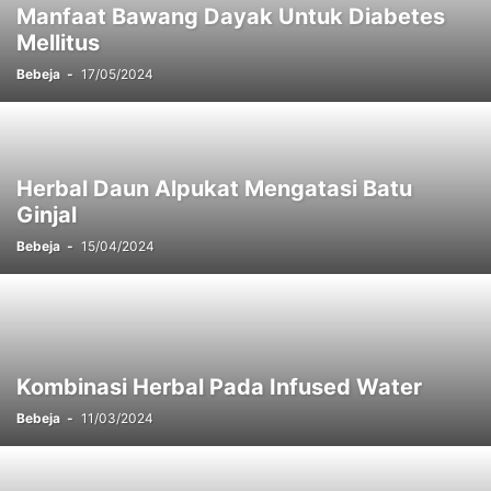
Manfaat Bawang Dayak Untuk Diabetes
Mellitus
Bebeja
-
17/05/2024
Herbal Daun Alpukat Mengatasi Batu
Ginjal
Bebeja
-
15/04/2024
Kombinasi Herbal Pada Infused Water
Bebeja
-
11/03/2024