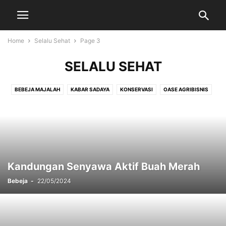
Home
Selalu Sehat
Page 3
SELALU SEHAT
BEBEJA MAJALAH
KABAR SADAYA
KONSERVASI
OASE AGRIBISNIS
PRODUK
SELALU SEHAT
TIP SPESIAL
TRAVEL
Kandungan Senyawa Aktif Buah Merah
Bebeja
-
22/05/2024