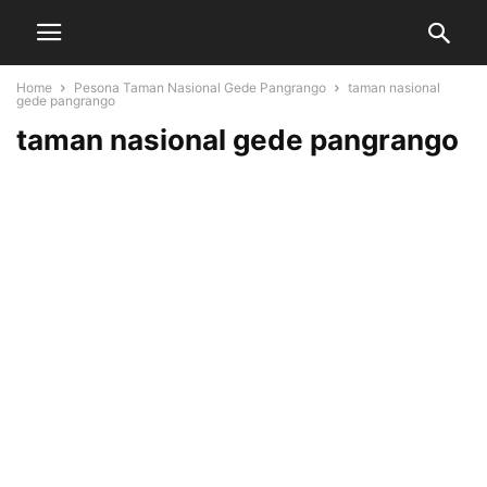
Home
Pesona Taman Nasional Gede Pangrango
taman nasional
gede pangrango
taman nasional gede pangrango