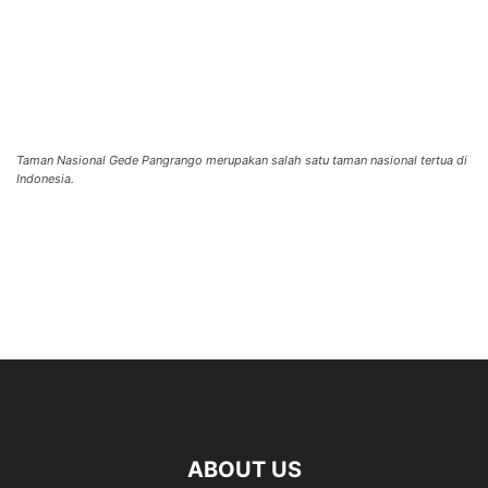
Taman Nasional Gede Pangrango merupakan salah satu taman nasional tertua di
Indonesia.
ABOUT US