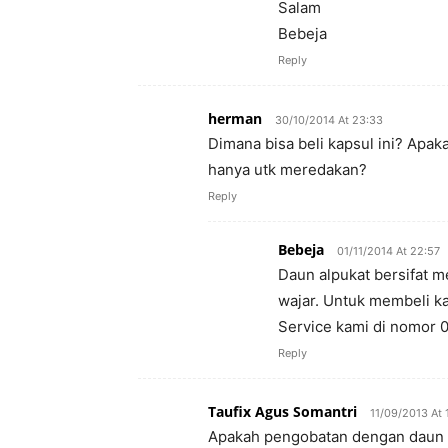
Salam
Bebeja
Reply
herman
30/10/2014 At 23:33
Dimana bisa beli kapsul ini? Apa
hanya utk meredakan?
Reply
Bebeja
01/11/2014 At 22:57
Daun alpukat bersifat 
wajar. Untuk membeli k
Service kami di nomor 
Reply
Taufix Agus Somantri
11/09/2013 At 
Apakah pengobatan dengan daun al