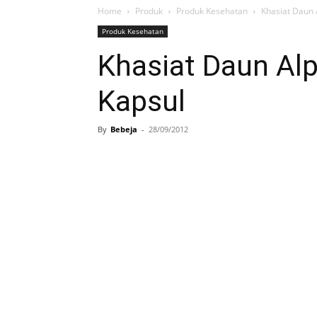
Home
Produk
Produk Kesehatan
Khasiat Daun 
Produk Kesehatan
Khasiat Daun Alp
Kapsul
By
Bebeja
-
28/09/2012