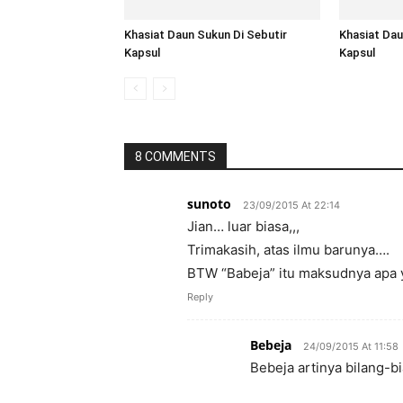
Khasiat Daun Sukun Di Sebutir
Khasiat Dau
Kapsul
Kapsul
8 COMMENTS
sunoto
23/09/2015 At 22:14
Jian… luar biasa,,,
Trimakasih, atas ilmu barunya….
BTW “Babeja” itu maksudnya apa 
Reply
Bebeja
24/09/2015 At 11:58
Bebeja artinya bilang-bi