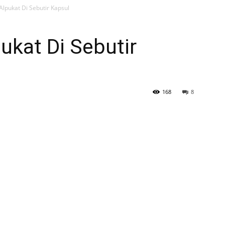
Alpukat Di Sebutir Kapsul
ukat Di Sebutir
168
8