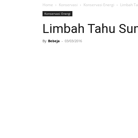
Home
Konservasi
Konservasi Energi
Limbah Ta
Konservasi Energi
Limbah Tahu Su
By
Bebeja
-
03/03/2016