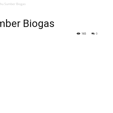
hu Sumber Biogas
mber Biogas
165
0