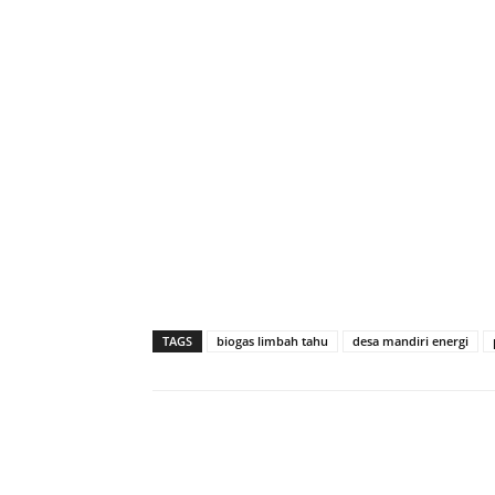
TAGS
biogas limbah tahu
desa mandiri energi