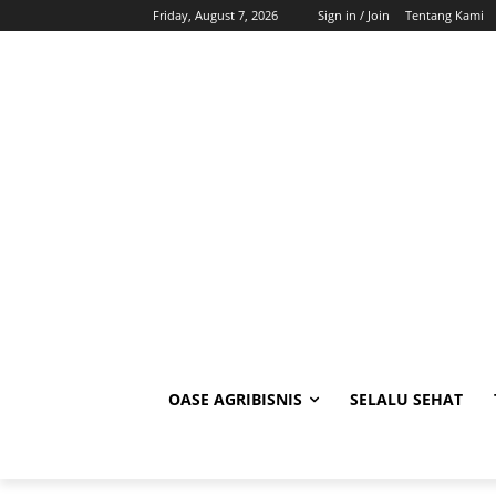
Friday, August 7, 2026
Sign in / Join
Tentang Kami
OASE AGRIBISNIS
SELALU SEHAT