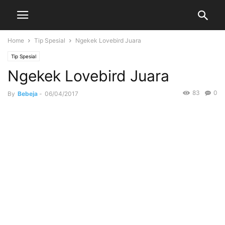
Home
Tip Spesial
Ngekek Lovebird Juara
Tip Spesial
Ngekek Lovebird Juara
83
0
By
Bebeja
-
06/04/2017