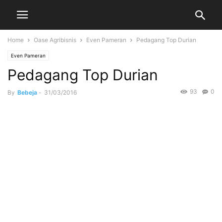
Home
Oase Agribisnis
Even Pameran
Pedagang Top Durian
Even Pameran
Pedagang Top Durian
93
0
By
Bebeja
-
31/03/2016