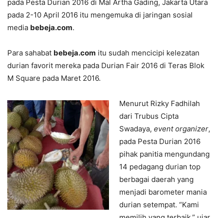
pada Pesta Durian 2016 di Mal Artha Gading, Jakarta Utara
pada 2-10 April 2016 itu mengemuka di jaringan sosial
media
bebeja.com
.
Para sahabat
bebeja.com
itu sudah mencicipi kelezatan
durian favorit mereka pada Durian Fair 2016 di Teras Blok
M Square pada Maret 2016.
Menurut Rizky Fadhilah
dari Trubus Cipta
Swadaya,
event organizer
,
pada Pesta Durian 2016
pihak panitia mengundang
14 pedagang durian top
berbagai daerah yang
menjadi barometer mania
durian setempat. “Kami
memilih yang terbaik,” ujar