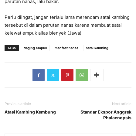
parutan nanas, lalu bakar.
Perlu diingat, jangan terlalu lama merendam satai kambing
tersebut di dalam parutan nanas karena membuat satai
kelewat empuk alias blenyek (Jawa).
TAGS
daging empuk
manfaat nanas
satai kambing
Previous article
Next article
Atasi Kambing Kembung
Standar Ekspor Anggrek
Phalaenopsis