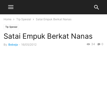
Home
Tip Spesial
Satai Empuk Berkat Nanas
Tip Spesial
Satai Empuk Berkat Nanas
34
0
By
Bebeja
-
16/05/2012