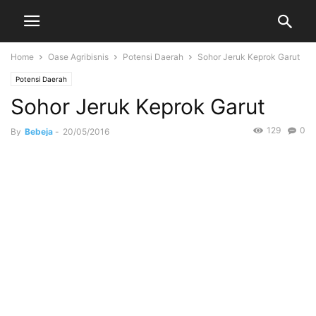
Home
Oase Agribisnis
Potensi Daerah
Sohor Jeruk Keprok Garut
Potensi Daerah
Sohor Jeruk Keprok Garut
129
0
By
Bebeja
-
20/05/2016