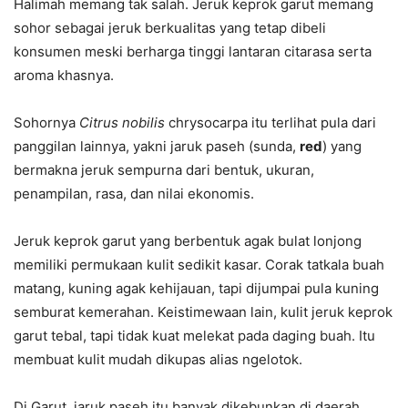
Halimah memang tak salah. Jeruk keprok garut memang
sohor sebagai jeruk berkualitas yang tetap dibeli
konsumen meski berharga tinggi lantaran citarasa serta
aroma khasnya.
Sohornya
Citrus nobilis
chrysocarpa itu terlihat pula dari
panggilan lainnya, yakni jaruk paseh (sunda,
red
) yang
bermakna jeruk sempurna dari bentuk, ukuran,
penampilan, rasa, dan nilai ekonomis.
Jeruk keprok garut yang berbentuk agak bulat lonjong
memiliki permukaan kulit sedikit kasar. Corak tatkala buah
matang, kuning agak kehijauan, tapi dijumpai pula kuning
semburat kemerahan. Keistimewaan lain, kulit jeruk keprok
garut tebal, tapi tidak kuat melekat pada daging buah. Itu
membuat kulit mudah dikupas alias ngelotok.
Di Garut, jaruk paseh itu banyak dikebunkan di daerah