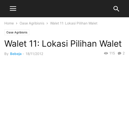
Home
Oase Agribisnis
Walet 11: Lokasi Pilihan Walet
Oase Agribisnis
Walet 11: Lokasi Pilihan Walet
115
2
By
Bebeja
-
18/11/2012