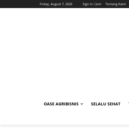
Friday, August 7, 2026
Sign in / Join
Tentang Kami
OASE AGRIBISNIS
SELALU SEHAT