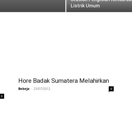
Listrik Umum
Hore Badak Sumatera Melahirkan
Bebeja
-
23/07/2012
0
0