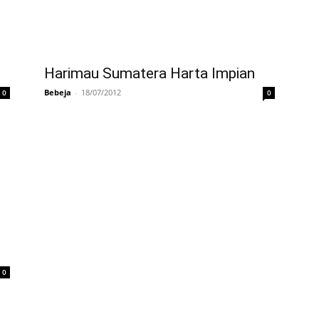
Harimau Sumatera Harta Impian
Bebeja
-
18/07/2012
0
0
0