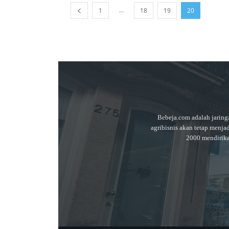
...
1
18
19
20
Bebeja.com adalah jaring
agribisnis akan tetap menja
2000 mendirik