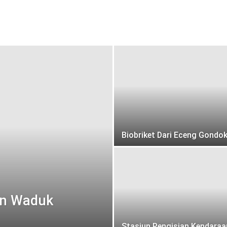
Biobriket Dari Eceng Gondo
an Waduk
Stasiun Pengisian Kendaraa