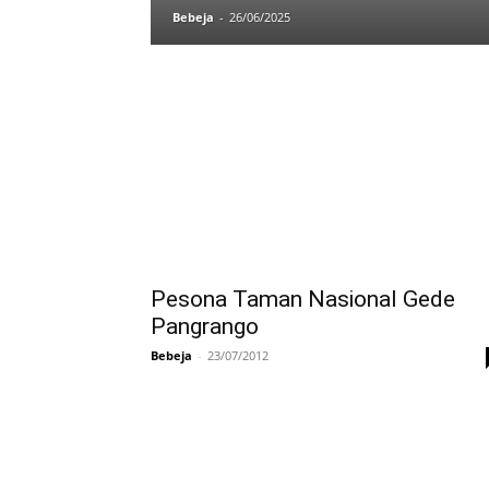
Bebeja
-
26/06/2025
Pesona Taman Nasional Gede
Pangrango
Bebeja
-
23/07/2012