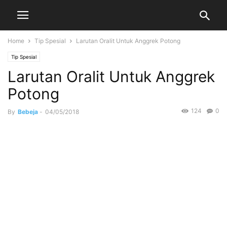
Home
Tip Spesial
Larutan Oralit Untuk Anggrek Potong
Tip Spesial
Larutan Oralit Untuk Anggrek
Potong
124
0
By
Bebeja
-
04/05/2018