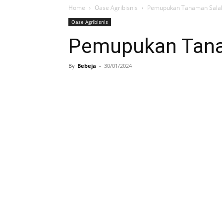
Home
Oase Agribisnis
Pemupukan Tanaman Sala
Oase Agribisnis
Pemupukan Tana
By
Bebeja
-
30/01/2024