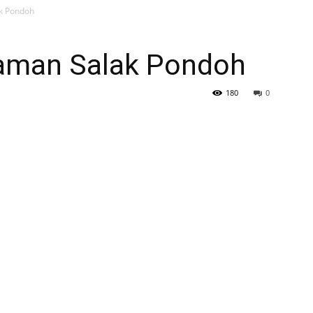
k Pondoh
man Salak Pondoh
180
0