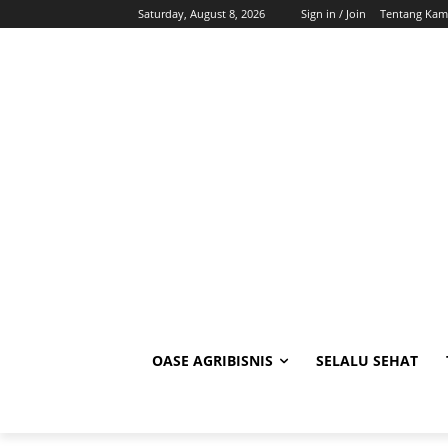
Saturday, August 8, 2026
Sign in / Join
Tentang Kam
OASE AGRIBISNIS
SELALU SEHAT