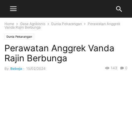
Home
Oase Agribisnis
Dunia Pekarangan
Perawatan Anggrek
Vanda Rajin Berbunga
Dunia Pekarangan
Perawatan Anggrek Vanda
Rajin Berbunga
143
0
By
Bebeja
-
15/02/2024