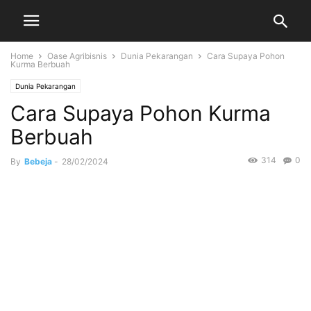
Home
Oase Agribisnis
Dunia Pekarangan
Cara Supaya Pohon
Kurma Berbuah
Dunia Pekarangan
Cara Supaya Pohon Kurma
Berbuah
314
0
By
Bebeja
-
28/02/2024