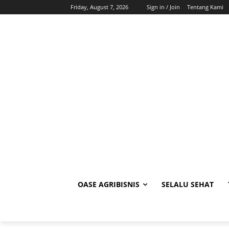
Friday, August 7, 2026
Sign in / Join
Tentang Kami
OASE AGRIBISNIS
SELALU SEHAT