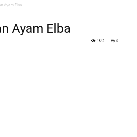
n Ayam Elba
n Ayam Elba
1842
0