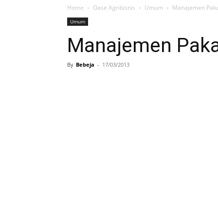
Home
Oase Agribisnis
Umum
Manajemen Paka
Umum
Manajemen Paka
By
Bebeja
-
17/03/2013