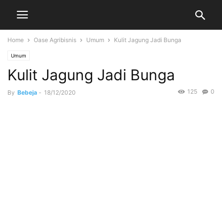
Home
Oase Agribisnis
Umum
Kulit Jagung Jadi Bunga
Umum
Kulit Jagung Jadi Bunga
125
0
By
Bebeja
-
18/12/2020