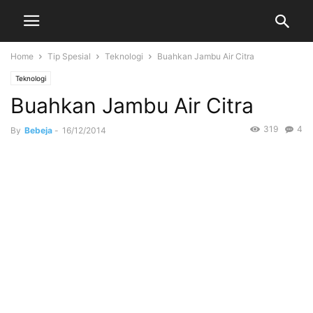
Home
Tip Spesial
Teknologi
Buahkan Jambu Air Citra
Teknologi
Buahkan Jambu Air Citra
319
4
By
Bebeja
-
16/12/2014