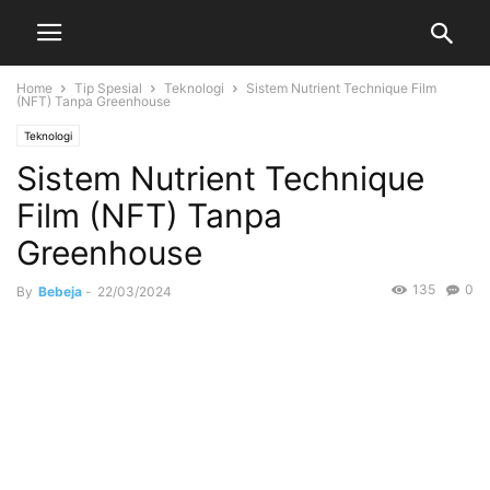
Home
Tip Spesial
Teknologi
Sistem Nutrient Technique Film
(NFT) Tanpa Greenhouse
Teknologi
Sistem Nutrient Technique
Film (NFT) Tanpa
Greenhouse
135
0
By
Bebeja
-
22/03/2024