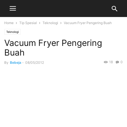
Home
Tip Spesial
Teknologi
Vacuum Fryer Pengering Buah
Teknologi
Vacuum Fryer Pengering
Buah
18
0
By
Bebeja
-
08/05/2012