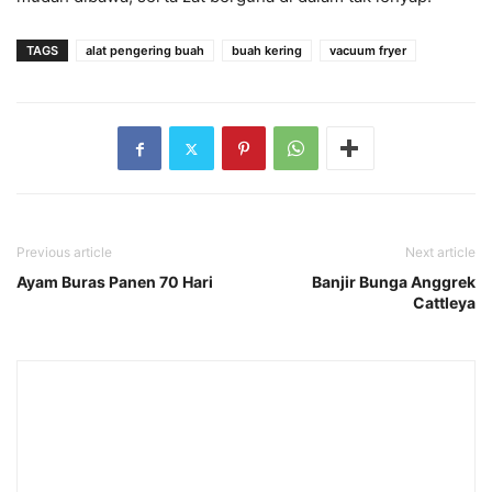
TAGS
alat pengering buah
buah kering
vacuum fryer
Previous article
Next article
Ayam Buras Panen 70 Hari
Banjir Bunga Anggrek
Cattleya